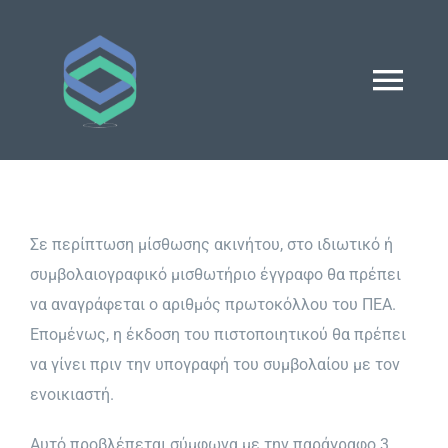
Μετάβαση
στο
περιεχόμενο
Togg
Navi
Αρχική
Προφίλ
Σε περίπτωση μίσθωσης ακινήτου, στο ιδιωτικό ή
συμβολαιογραφικό μισθωτήριο έγγραφο θα πρέπει
να αναγράφεται ο αριθμός πρωτοκόλλου του ΠΕΑ.
Υπηρεσίες
Επομένως, η έκδοση του πιστοποιητικού θα πρέπει
να γίνει πριν την υπογραφή του συμβολαίου με τον
Επικοινωνία
ενοικιαστή.
Αυτό προβλέπεται σύμφωνα με την παράγραφο 3