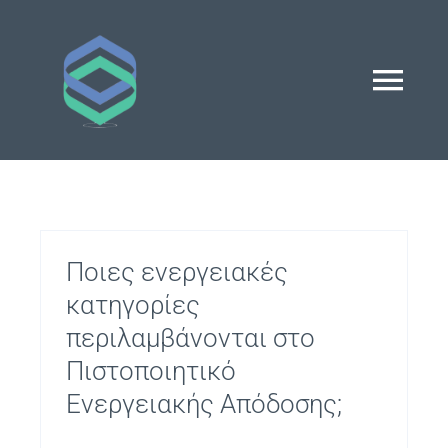
Μετάβαση
στο
περιεχόμενο
Togg
Navi
Αρχική
Προφίλ
Ποιες ενεργειακές
κατηγορίες
Υπηρεσίες
περιλαμβάνονται στο
Πιστοποιητικό
Επικοινωνία
Ενεργειακής Απόδοσης;